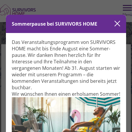
Menü
Sommerpause bei SURVIVORS HOME
Das Veranstaltungs­programm von SURVIVORS
HOME macht bis Ende August eine Sommer­
pause. Wir danken Ihnen herzlich für Ihr
Hinweis
Interesse und Ihre Teil­nahme in den
vergangenen Monaten! Ab 31. August starten wir
Buchungen für Veranstaltungen bei
wieder mit unserem Programm – die
SURVIVORS HOME können nur von registrierten
kommenden Veranstal­tungen sind bereits jetzt
Schreib-Reisen (Einsteiger)
Gästen durchgeführt werden.
buchbar.
Wir wünschen Ihnen einen erholsamen Sommer!
Bitte melden Sie sich auf der nachfolgenden Seite
Kreativität
Mitmach-Kurs
an oder registrieren Sie sich kostenlos.
Anmelden
Für Betroffene
Registrieren