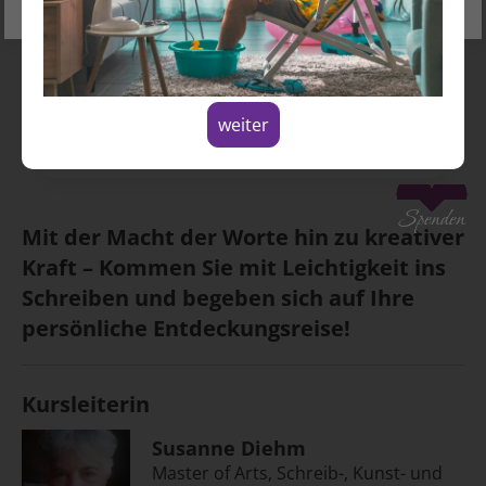
Montag, 01.09.2025
15:00 - 17:00 Uhr
Hildegardstraße 31
10715 Berlin
weiter
Spenden
Mit der Macht der Worte hin zu kreativer
Kraft – Kommen Sie mit Leichtig­keit ins
Schreiben und bege­ben sich auf Ihre
persön­liche Ent­deckungsreise!
Kursleiterin
Susanne Diehm
Master of Arts, Schreib-, Kunst- und