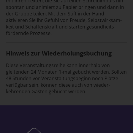
mit Ihren Texten, die Sie auf einen Schreib­impuls hin
spontan und animiert zu Papier bringen und dann in
der Gruppe teilen. Mit dem Stift in der Hand
aktivieren Sie Ihr Gefühl von Freude, Selbst­wirksam­
keit und Schaffens­kraft und starten gesund­heits­
fördernde Prozesse.
Hinweis zur Wiederholungs­buchung
Diese Veranstaltungs­reihe kann inner­halb von
gleitenden 24 Monaten 1-mal gebucht werden. Sollten
48 Stunden vor Veranstaltungs­beginn noch Plätze
ver­fügbar sein, können diese auch von wieder­
kehrenden Gästen gebucht werden.