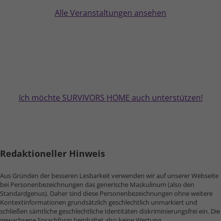
Alle Veranstaltungen ansehen
Ich möchte SURVIVORS HOME auch unterstützen!
Redaktioneller Hinweis
Aus Gründen der besseren Lesbarkeit verwenden wir auf unserer Webseite
bei Personen­bezeichnungen das generische Maskulinum (also den
Standard­genus). Daher sind diese Personen­bezeichnungen ohne weitere
Kontext­informationen grund­sätzlich geschlechtlich unmarkiert und
schließen sämtliche geschlechtliche Identitäten diskriminierungs­frei ein. Die
gewachsene Sprach­form beinhaltet also keine Wertung.