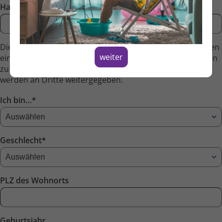
Handynummer*
Die nachfolgenden Informa­tionen benötigen wir, um Ihnen
weiter
ein möglichst passendes Veranstaltungs­angebot anbieten
zu können. Keine dieser persön­lichen Informa­tionen
werden an Dritte weiter­gegeben.
Ich bin…*
Geschlecht*
PLZ des Wohnorts
Geburtsjahr