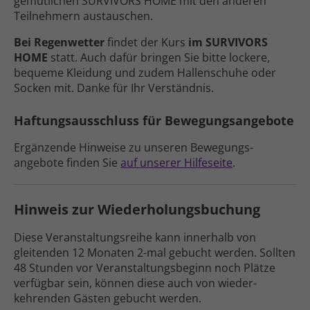
gemütlichen SURVIVORS HOME mit den anderen
Teilnehmern austauschen.
Bei Regen­wetter
findet der Kurs
im SURVIVORS
HOME
statt. Auch dafür bringen Sie bitte lockere,
bequeme Kleidung und zudem Hallen­schuhe oder
Socken mit. Danke für Ihr Verständnis.
Haftungs­aus­schluss für Bewegungs­angebote
Ergänzende Hinweise zu unseren Bewegungs­
angebote finden Sie
auf unserer Hilfe­seite
.
Hinweis zur Wiederholungs­buchung
Diese Veranstaltungs­reihe kann inner­halb von
gleitenden 12 Monaten 2-mal gebucht werden. Sollten
48 Stunden vor Veranstaltungs­beginn noch Plätze
ver­fügbar sein, können diese auch von wieder­
kehrenden Gästen gebucht werden.