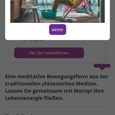
Mittwoch, 09.09.2026
11:00 - 12:30 Uhr
Alternative Termine
weiter
Hildegardstraße 31
10715 Berlin
Vor Ort teilnehmen
Spenden
Eine meditative Bewegungs­form aus der
traditionellen chinesischen Medizin.
Lassen Sie gemeinsam mit Meropi Ihre
Lebens­energie fließen.