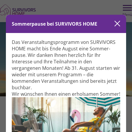
Menü
Sommerpause bei SURVIVORS HOME
Das Veranstaltungs­programm von SURVIVORS
HOME macht bis Ende August eine Sommer­
pause. Wir danken Ihnen herzlich für Ihr
Interesse und Ihre Teil­nahme in den
vergangenen Monaten! Ab 31. August starten wir
wieder mit unserem Programm – die
kommenden Veranstal­tungen sind bereits jetzt
Qigong im Park
buchbar.
Wir wünschen Ihnen einen erholsamen Sommer!
Bewegung
Gemeinsam aktiv
Für Betroffene