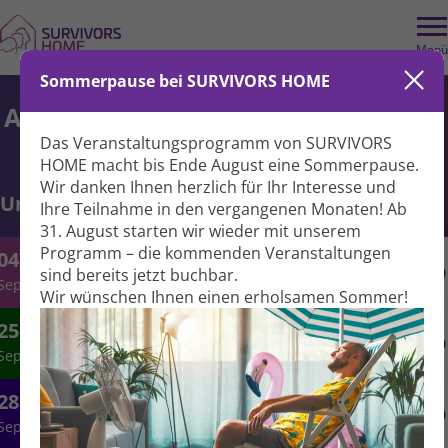
Menü
Sommerpause bei SURVIVORS HOME
Asiatische Bewegungsreihe
X
Das Veranstaltungs­programm von SURVIVORS
HOME macht bis Ende August eine Sommer­pause.
Wir danken Ihnen herzlich für Ihr Interesse und
Unsere Empfehlung für Sie:
Ihre Teil­nahme in den vergangenen Monaten! Ab
31. August starten wir wieder mit unserem
Programm – die kommenden Veranstal­tungen
Bilderbuchkino für Familien
04.
16:30
sind bereits jetzt buchbar.
Gemeinsam eintauchen, zuhören und
Sep.
genießen – Familienzeit mit Bilderbuchkino
Wir wünschen Ihnen einen erholsamen Sommer!
und anschließendem Abendbrot.
Im Fokus: CLL
25.
18:30
Neue Therapien, aktive Beobachtung und
Sep.
gemein­same Entschei­dungen: Experten und
Betroffene sprechen über ein selbst­
Angehörige: Räume zum Reden
28.
bestimmtes Leben mit CLL.
18:00
Angehörige mit Partnern in einer palliativen
Sep.
Situation reden über ihre Heraus­forde­