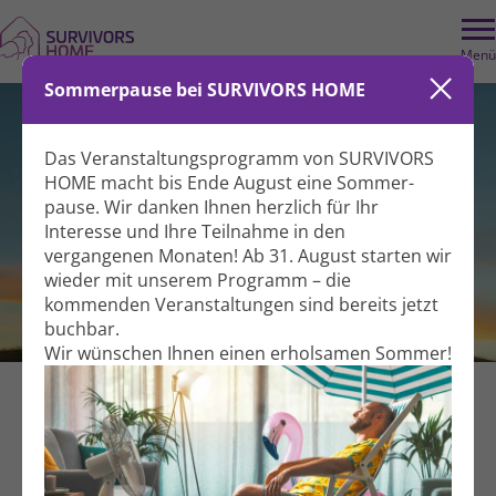
Menü
Sommerpause bei SURVIVORS HOME
Das Veranstaltungs­programm von SURVIVORS
HOME macht bis Ende August eine Sommer­
pause. Wir danken Ihnen herzlich für Ihr
Interesse und Ihre Teil­nahme in den
vergangenen Monaten! Ab 31. August starten wir
wieder mit unserem Programm – die
kommenden Veranstal­tungen sind bereits jetzt
Qigong
buchbar.
Wir wünschen Ihnen einen erholsamen Sommer!
Bewegung
Gemeinsam aktiv
Für Betroffene