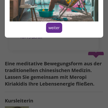
Mittwoch, 05.11.2025
11:00 - 12:30 Uhr
Alternative Termine
weiter
Hildegardstraße 31
10715 Berlin
Spenden
Eine meditative Bewegungs­form aus der
traditionellen chinesischen Medizin.
Lassen Sie gemeinsam mit Meropi
Kiriakidis Ihre Lebens­energie fließen.
Kursleiterin