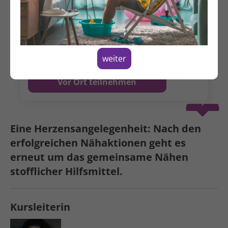
Samstag, 24.10.2026
10:00 - 17:00 Uhr
Hildegardstraße 31
10715 Berlin
weiter
Vor Ort teilnehmen
Spenden
Eine Herzens­angelegenheit: Nach den
erfolgreichen Nähaktionen geht es
erneut um das gemein­same Nähen
stofflicher Hilfsmittel.
Kursleiterin