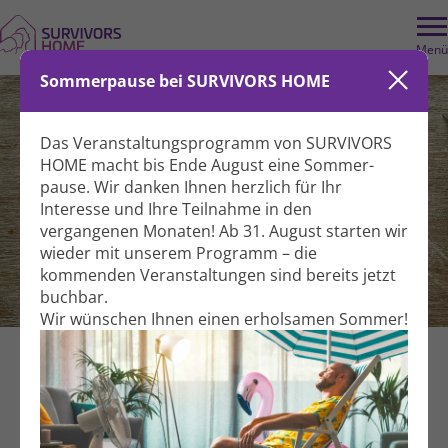
Menü
Sommerpause bei SURVIVORS HOME
Das Veranstaltungs­programm von SURVIVORS
HOME macht bis Ende August eine Sommer­
pause. Wir danken Ihnen herzlich für Ihr
Interesse und Ihre Teil­nahme in den
vergangenen Monaten! Ab 31. August starten wir
wieder mit unserem Programm – die
kommenden Veranstal­tungen sind bereits jetzt
Nähatelier
buchbar.
Wir wünschen Ihnen einen erholsamen Sommer!
Kreativität
Gemeinsam aktiv
Für Betroffene und Angehörige