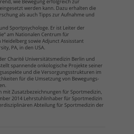
erend, wie Bewegung erfolgreich zur
eingesetzt werden kann. Dazu erhalten die
rschung als auch Tipps zur Aufnahme und
nd Sportpsychologe. Er ist Leiter der
ie“ am Nationalen Centrum für
 Heidelberg sowie Adjunct Assisstant
sity, PA, in den USA.
 der Charité Universitäts­medizin Berlin und
tellt spannende onkologische Projekte seiner
ngs­aspekte und die Versorgungs­strukturen im
ch­keiten für die Umsetzung von Bewegungs­
en.
zin mit Zusatzbezeichnungen für Sportmedizin,
ember 2014 Lehrstuhlinhaber für Sportmedizin
erdisziplinären Abteilung für Sportmedizin der