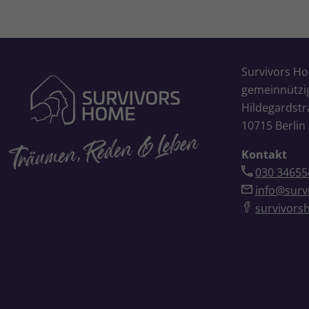
Survivors H
gemeinnütz
Hildegardstr
10715 Berlin
Kontakt
030 34655
info@surv
survivors