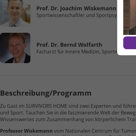
Prof. Dr. Joachim Wiskemann
Sportwissen­schaftler und Sport­psychologe,
Prof. Dr. Bernd Wolfarth
Facharzt für Innere Medizin, Sport­medizin, 
Beschreibung/Programm
Zu Gast im SURVIVORS HOME sind zwei Experten und füh
und Sport. Tauchen Sie in die faszinierende Welt der Bewe
Wissenswertes zum Zusammenhang von körperlichem Trainin
Professor Wiskemann
vom Nationalen Centrum für Tumore