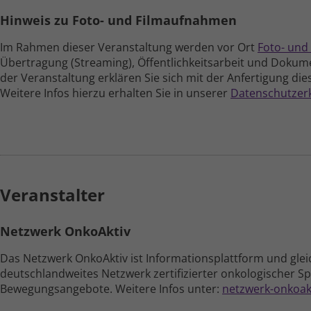
Hinweis zu Foto- und Filmaufnahmen
Im Rahmen dieser Veranstaltung werden vor Ort
Foto- und
Übertragung (Streaming), Öffent­lich­keits­arbeit und Doku­me
der Veran­staltung erklären Sie sich mit der Anfer­tigung di
Weitere Infos hierzu erhalten Sie in unserer
Daten­schutz­er
Veranstalter
Netzwerk OnkoAktiv
Das Netzwerk OnkoAktiv ist Informations­plattform und gleic
deutschland­weites Netzwerk zertifizierter onko­logischer S
Bewegungs­angebote. Weitere Infos unter:
netzwerk-onkoak