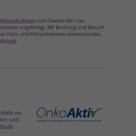
 Film­aufnahmen
zum Zwecke der Live-
n­tation ange­fertigt
. Mit Buchung und Besuch
eser Foto- und Film­aufnahmen einver­standen.
klärung
.
hfalls ein
port- und
tiv.de
.