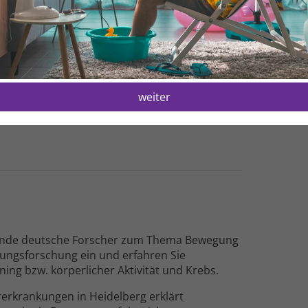
H
1
 NCT, Uniklinik Heidelberg
weiter
Charité Berlin / Humboldt-Universität zu Berlin
rende deutsche Forscher zum Thema Bewegung
gungsforschung ein und erfahren Sie
g bzw. körperlicher Aktivität und Krebs.
rkrankungen in Heidelberg erklärt