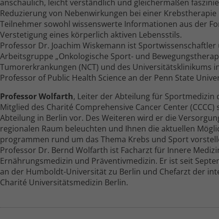
anschaulich, leicht verständlich und gleichermaßen faszini
Reduzierung von Nebenwirkungen bei einer Krebstherapie 
Teilnehmer sowohl wissenswerte Informationen aus der Fo
Verstetigung eines körperlich aktiven Lebensstils.
Professor Dr. Joachim Wiskemann ist Sportwissenschaftler u
Arbeitsgruppe „Onkologische Sport- und Bewegungstherap
Tumorerkrankungen (NCT) und des Universitätsklinikums in
Professor of Public Health Science an der Penn State Univer
Professor Wolfarth
, Leiter der Abteilung für Sport­medizin
Mitglied des Charité Comprehensive Cancer Center (CCCC) s
Abteilung in Berlin vor. Des Weiteren wird er die Versorgu
regionalen Raum beleuchten und Ihnen die aktuellen Mögli
programmen rund um das Thema Krebs und Sport vorstell
Professor Dr. Bernd Wolfarth ist Facharzt für Innere Medi
Ernährungsmedizin und Präventivmedizin. Er ist seit Sept
an der Humboldt-Universität zu Berlin und Chefarzt der int
Charité Universitätsmedizin Berlin.