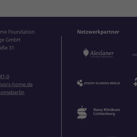
ome Foundation
Netzwerkpartner
ige GmbH
aße 31
41-0
ivors-home.de
homeberlin