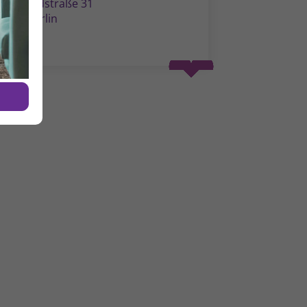
ildegardstraße 31
0715 Berlin
Spenden