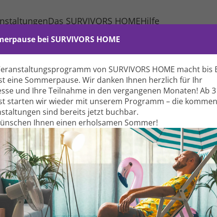
nstaltungen
Das SURVIVORS HOME
Hilfe
erpause bei SURVIVORS HOME
Veranstaltungs­programm von SURVIVORS HOME macht bis 
t eine Sommer­pause. Wir danken Ihnen herzlich für Ihr
esse und Ihre Teil­nahme in den vergangenen Monaten! Ab 3
t starten wir wieder mit unserem Programm – die komme
lement zu laden
. Dieses externe
Fo
Ein­blick in Wissen zu
stal­tungen sind bereits jetzt buchbar.
ammeln. Bitte überprüfen Sie die
 um den Inhalt anzuzeigen.
wünschen Ihnen einen erholsamen Sommer!
Be
ielte körper­liche Aktivi­
ung.
irkt werden kann.
onen
F
erren
M
1