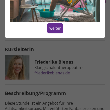
Spenden
Selbst­heilungs­kräfte aktivieren –
erleben Sie die ent­spannende Wirkung:
Inne­halten – Kraft sammeln – positiv
weiter
Denken und Fühlen!
Kursleiterin
Friederike Bienas
Klangschalen­therapeutin -
friederikebienas.de
Beschreibung/Programm
Diese Stunde ist ein Angebot für Ihre
Achtsamkeitspraxis. Mit geführten Fantasiereisen und