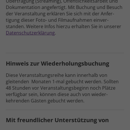
Übertragung (Streaming), Öffent­lich­keits­arbeit und
Doku­men­tation ange­fertigt
. Mit Buchung und Besuch
der Veran­staltung erklären Sie sich mit der Anfer­
tigung dieser Foto- und Film­aufnahmen einver­
standen. Weitere Infos hierzu erhalten Sie in unserer
Daten­schutz­erklärung
.
Hinweis zur Wiederholungs­buchung
Diese Veranstaltungs­reihe kann inner­halb von
gleitenden Monaten 1-mal gebucht werden. Sollten
48 Stunden vor Veranstaltungs­beginn noch Plätze
ver­fügbar sein, können diese auch von wieder­
kehrenden Gästen gebucht werden.
Mit freundlicher Unterstützung von