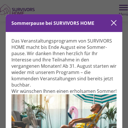
Wir benötigen Ihre Zustimmung, um dieses Element zu laden
. Dieses
externe Element könnte Daten über Ihre Aktivitäten sammeln. Bitte
Menü
überprüfen Sie die Details und akzeptieren Sie den Dienst, um den Inhalt
anzuzeigen.
Datenschutzerklärung.
Sommerpause bei SURVIVORS HOME
Weitere Informationen
Fantasiereisen zum Träumen
Akzeptieren
Vimeo immer entsperren
Das Veranstaltungs­programm von SURVIVORS
Geist & Seele
Workshop
HOME macht bis Ende August eine Sommer­
pause. Wir danken Ihnen herzlich für Ihr
Interesse und Ihre Teil­nahme in den
vergangenen Monaten! Ab 31. August starten wir
Für Betroffene
wieder mit unserem Programm – die
kommenden Veranstal­tungen sind bereits jetzt
Freitag, 14.10.2022
buchbar.
Wir wünschen Ihnen einen erholsamen Sommer!
17:00 - 18:00 Uhr
Hildegardstraße 31
10715 Berlin