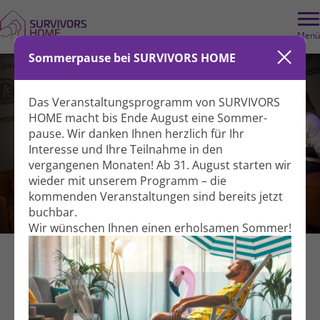
Menü
Sommerpause bei SURVIVORS HOME
Das Veranstaltungs­programm von SURVIVORS
HOME macht bis Ende August eine Sommer­
pause. Wir danken Ihnen herzlich für Ihr
Interesse und Ihre Teil­nahme in den
vergangenen Monaten! Ab 31. August starten wir
wieder mit unserem Programm – die
kommenden Veranstal­tungen sind bereits jetzt
TREFFPUNKT für junge
buchbar.
Erwachsene mit Krebs
Wir wünschen Ihnen einen erholsamen Sommer!
Themenoffen
Selbsthilfe­treffen
Für Betroffene