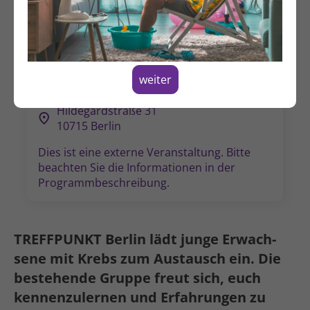
Dienstag, 08.09.2026
18:00 - 20:00 Uhr
weiter
Alternative Termine
Hildegardstraße 31
10715 Berlin
Dies ist eine externe Veranstal­tung. Bitte
beachten Sie die Informa­tionen in der
Programm­beschreibung.
TREFFPUNKT Berlin lädt junge Erwach­
sene mit Krebs zum Austausch ein. Die
bestehende Gruppe freut sich, euch
kennen­zu­lernen und Erfahrungen zu