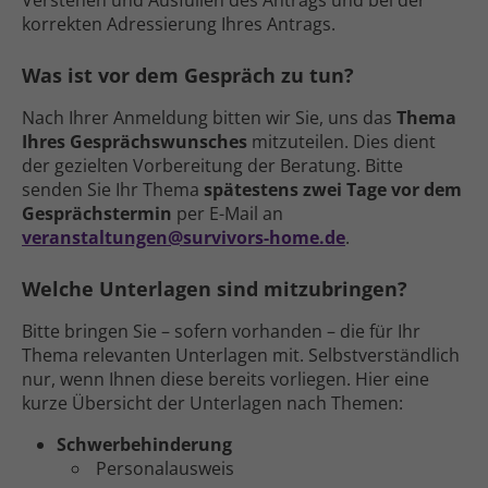
Verstehen und Ausfüllen des Antrags und bei der
korrekten Adressierung Ihres Antrags.
Was ist vor dem Gespräch zu tun?
Nach Ihrer An­meldung bitten wir Sie, uns das
Thema
Ihres Gesprächs­wunsches
mit­zu­teilen. Dies dient
der gezielten Vor­bereitung der Beratung. Bitte
senden Sie Ihr Thema
spätestens zwei Tage vor dem
Gesprächs­termin
per E-Mail an
veranstaltungen@survivors-home.de
.
Welche Unter­lagen sind mitzubringen?
Bitte bringen Sie – sofern vorhanden – die für Ihr
Thema relevanten Unterlagen mit. Selbst­verständlich
nur, wenn Ihnen diese bereits vorliegen. Hier eine
kurze Übersicht der Unter­lagen nach Themen:
Schwer­behinderung
Personal­ausweis