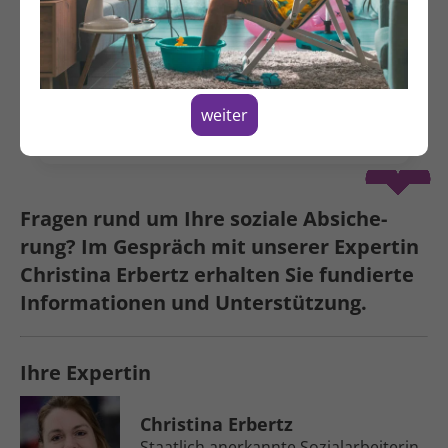
Freitag, 05.06.2026
15:00 - 16:00 Uhr
Hildegardstraße 31
10715 Berlin
weiter
Spenden
Fragen rund um Ihre soziale Ab­siche­
rung? Im Gespräch mit unserer Expertin
Christina Erbertz erhalten Sie fundierte
Informa­tionen und Unter­­stützung.
Ihre Expertin
Christina Erbertz
Staatlich anerkannte Sozial­arbeiterin