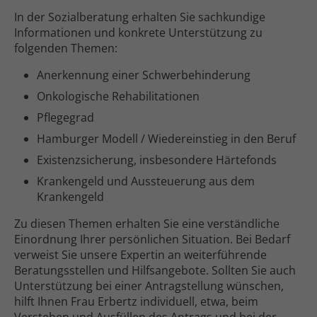
In der Sozial­beratung erhalten Sie sach­kundige
Informationen und konkrete Unter­stützung zu
folgenden Themen:
Anerkennung einer Schwer­behinderung
Onkologische Reha­bilitationen
Pflegegrad
Hamburger Modell / Wieder­einstieg in den Beruf
Existenz­sicherung, insbesondere Härte­fonds
Kranken­geld und Aus­steuerung aus dem
Kranken­geld
Zu diesen Themen erhalten Sie eine verständliche
Einordnung Ihrer persönlichen Situation. Bei Bedarf
verweist Sie unsere Expertin an weiter­führende
Beratungs­stellen und Hilfs­angebote. Sollten Sie auch
Unterstützung bei einer Antrag­stellung wünschen,
hilft Ihnen Frau Erbertz individuell, etwa, beim