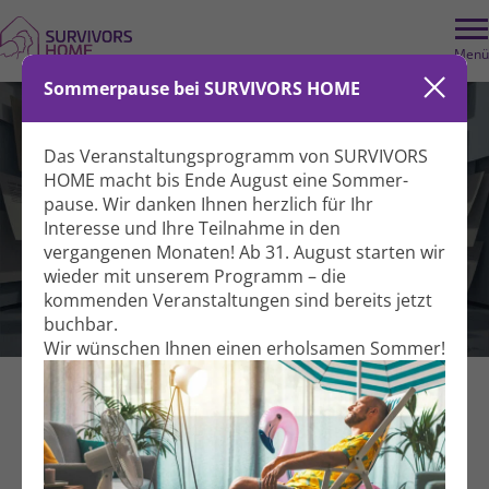
Menü
Sommerpause bei SURVIVORS HOME
Das Veranstaltungs­programm von SURVIVORS
HOME macht bis Ende August eine Sommer­
pause. Wir danken Ihnen herzlich für Ihr
Interesse und Ihre Teil­nahme in den
vergangenen Monaten! Ab 31. August starten wir
wieder mit unserem Programm – die
kommenden Veranstal­tungen sind bereits jetzt
Soziale Beratung
buchbar.
Wir wünschen Ihnen einen erholsamen Sommer!
Beruf & Soziales
Beratung
Für Betroffene