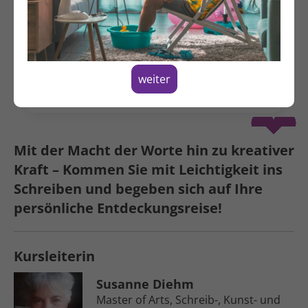
Montag, 26.01.2026
15:00 - 17:00 Uhr
Hildegardstraße 31
10715 Berlin
weiter
Spenden
Mit der Macht der Worte hin zu kreativer
Kraft – Kommen Sie mit Leichtig­keit ins
Schreiben und bege­ben sich auf Ihre
persön­liche Ent­deckungsreise!
Kursleiterin
Susanne Diehm
Master of Arts, Schreib-, Kunst- und