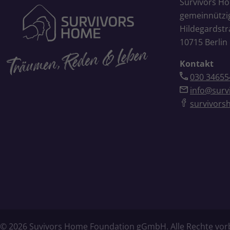
Survivors H
gemeinnütz
Hildegardstr
10715 Berlin
Kontakt
030 34655
info@surv
survivors
© 2026 Suvivors Home Foundation gGmbH. Alle Rechte vor