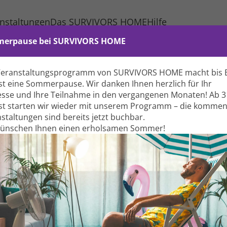
nstaltungen
Das SURVIVORS HOME
Hilfe
erpause bei SURVIVORS HOME
Veranstaltungs­programm von SURVIVORS HOME macht bis 
t eine Sommer­pause. Wir danken Ihnen herzlich für Ihr
esse und Ihre Teil­nahme in den vergangenen Monaten! Ab 3
t starten wir wieder mit unserem Programm – die komme
Rä
stal­tungen sind bereits jetzt buchbar.
Hinweis
wünschen Ihnen einen erholsamen Sommer!
de
(Fo
Buchungen für Veranstaltungen bei SURVIVORS HOME
können nur von registrierten Gästen durchgeführt
werden.
I
Bitte melden Sie sich auf der nachfolgenden Seite an oder
registrieren Sie sich kostenlos.