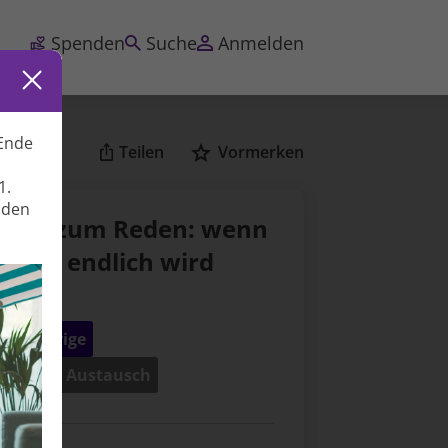
Spenden
Suche
Anmelden
Ende
Teilen
Vormerken
1.
nden
ume zum Reden: wenn
r Weg endlich wird
lge)
Angehörige
mpuls & Austausch