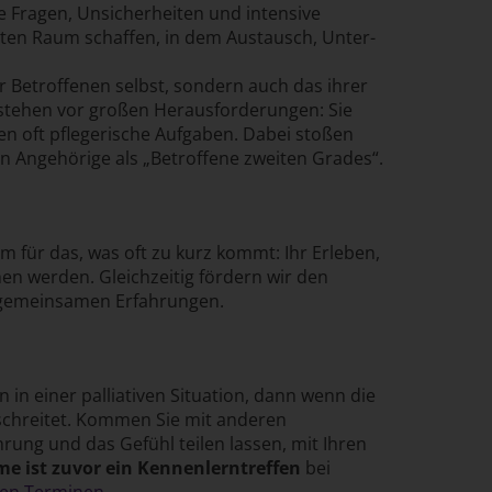
 Fragen, Unsicher­heiten und intensive
ten Raum schaffen, in dem Austausch, Unter­
 Betroffenen selbst, sondern auch das ihrer
tehen vor großen Heraus­forderungen: Sie
n oft pflegerische Auf­gaben. Dabei stoßen
en Angehörige als „Betroffene zweiten Grades“.
m für das, was oft zu kurz kommt: Ihr Erleben,
en werden. Gleich­zeitig fördern wir den
 gemeinsamen Erfahrungen.
 in einer palliativen Situation, dann wenn die
­schreitet. Kommen Sie mit anderen
hrung und das Gefühl teilen lassen, mit Ihren
me ist zuvor ein Kennenlern­treffen
bei
sen Terminen
.