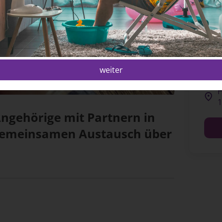
Anmelden
Registrieren
F
M
1
weiter
H
1
Angehörige mit Partnern in
n gemeinsamen Austausch über