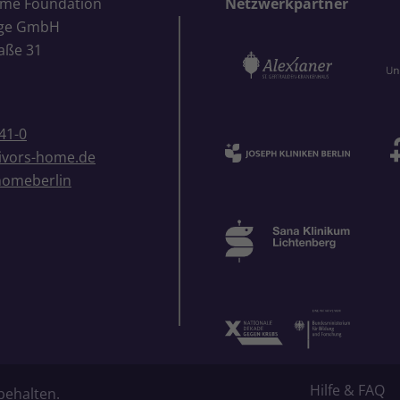
ome Foundation
Netzwerkpartner
ige GmbH
aße 31
41-0
ivors-home.de
homeberlin
Hilfe & FAQ
behalten.