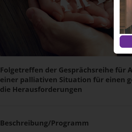
Folgetreffen der Gesprächsreihe für 
einer palliativen Situation für eine
die Heraus­forderungen
Beschreibung/Programm