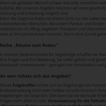
Wenn ein geliebter Mensch schwer erkrankt, entstehen viele
Gefühle. Mit unserem Angebot möchten wir einen geschütz
stützung und Ent­lastung möglich sind.
Denn die Diagnose Krebs verändert nicht nur das Leben der
nahe­stehenden Menschen. Besonders Partner und Kinder s
unter­stützen im Alltag, begleiten Therapien und übernehme
viele an ihre persönlichen Grenzen. Nicht ohne Grund gelt
Reihe „Räume zum Reden“
In unserer Gesprächs­reihe für Angehörige schaffen wir Rau
Ihre Fragen und Ihre Belastung. Sie sollen gehört und geseh
Austausch untereinander – getragen von Verständnis und
An wen richtet sich das Angebot?
Dieses
Folge­treffen
richtet sich an Angehörige von Partnern
Krebs­erkrankung nicht mehr heilbar ist und chronisch fort
Angehörigen ins Gespräch. Dies kann Sie die wert­volle Erfa
Fragen nicht allein zu sein.
Voraus­setzung für die Teil­nah
„Räume zum Reden: wenn der Weg endlich wird“
an die