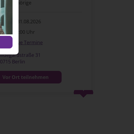
ür Angehörige
ontag, 31.08.2026
8:15 - 20:00 Uhr
Alternative Termine
ildegardstraße 31
0715 Berlin
Vor Ort teilnehmen
Spenden