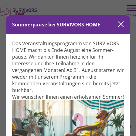
Wir benötigen Ihre Zustimmung, um dieses Element zu laden
. Dieses
externe Element könnte Daten über Ihre Aktivitäten sammeln. Bitte
Menü
überprüfen Sie die Details und akzeptieren Sie den Dienst, um den Inhalt
anzuzeigen.
Datenschutzerklärung.
Sommerpause bei SURVIVORS HOME
Weitere Informationen
Nebenwirkungen – wenn sich der
Akzeptieren
Vimeo immer entsperren
Körper verändert
Das Veranstaltungs­programm von SURVIVORS
HOME macht bis Ende August eine Sommer­
Leben & Erfahrung
Experten­runde
pause. Wir danken Ihnen herzlich für Ihr
Interesse und Ihre Teil­nahme in den
vergangenen Monaten! Ab 31. August starten wir
wieder mit unserem Programm – die
Dienstag, 05.05.2026
kommenden Veranstal­tungen sind bereits jetzt
18:00 - 20:00 Uhr
buchbar.
Wir wünschen Ihnen einen erholsamen Sommer!
Hildegardstraße 31
10715 Berlin
Spenden