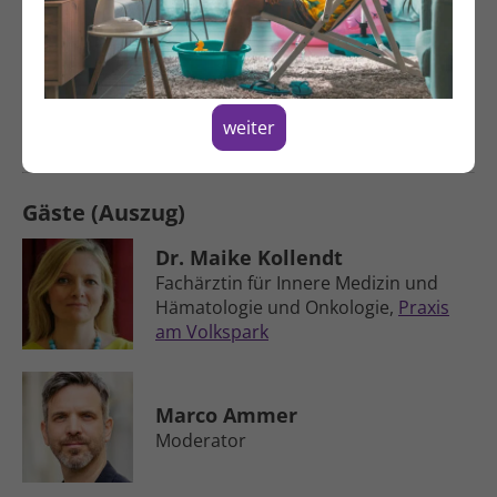
Taubheit oder Haar­ausfall: Neben­­
wirkungen betreffen nicht nur den
Körper, sondern auch Selbst­bild – bei
Erwach­senen ebenso wie bei Kindern
weiter
und ihren Familien.
Gäste (Auszug)
Dr. Maike Kollendt
Fachärztin für Innere Medizin und
Hämatologie und Onkologie,
Praxis
am Volkspark
Marco Ammer
Moderator