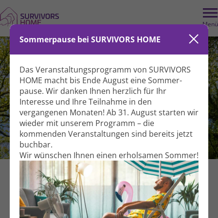
Menü
Sommerpause bei SURVIVORS HOME
Das Veranstaltungs­programm von SURVIVORS
HOME macht bis Ende August eine Sommer­
pause. Wir danken Ihnen herzlich für Ihr
Interesse und Ihre Teil­nahme in den
vergangenen Monaten! Ab 31. August starten wir
wieder mit unserem Programm – die
kommenden Veranstal­tungen sind bereits jetzt
Leben mit Lungen­krebs
buchbar.
Wir wünschen Ihnen einen erholsamen Sommer!
Themenoffen
Selbsthilfe­treffen
Für Betroffene mit Lungen­krebs und
Angehörige