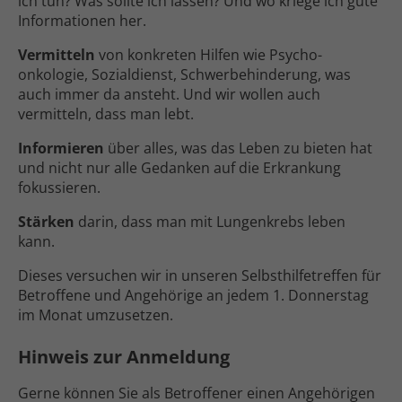
ich tun? Was sollte ich lassen? Und wo kriege ich gute
Informationen her.
Vermitteln
von konkreten Hilfen wie Psycho­
onkologie, Sozial­dienst, Schwer­behinderung, was
auch immer da ansteht. Und wir wollen auch
vermitteln, dass man lebt.
Informieren
über alles, was das Leben zu bieten hat
und nicht nur alle Gedanken auf die Erkrankung
fokussieren.
Stärken
darin, dass man mit Lungen­krebs leben
kann.
Dieses versuchen wir in unseren Selbst­hilfe­treffen für
Betroffene und Angehörige an jedem 1. Donnerstag
im Monat umzusetzen.
Hinweis zur Anmeldung
Gerne können Sie als Betroffener einen Angehö­rigen