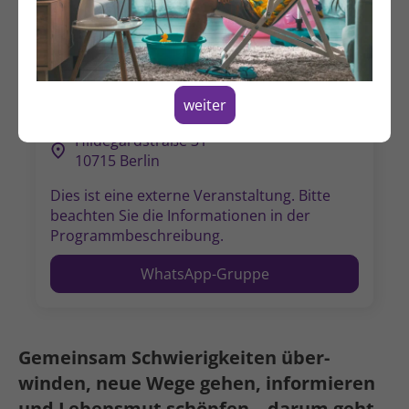
Donnerstag, 03.09.2026
17:00 - 19:30 Uhr
Alternative Termine
weiter
Hildegardstraße 31
10715 Berlin
Dies ist eine externe Veranstal­tung. Bitte
beachten Sie die Informa­tionen in der
Programm­beschreibung.
WhatsApp-Gruppe
Gemeinsam Schwierig­keiten über­
winden, neue Wege gehen, infor­mieren
und Lebens­mut schöpfen – darum geht