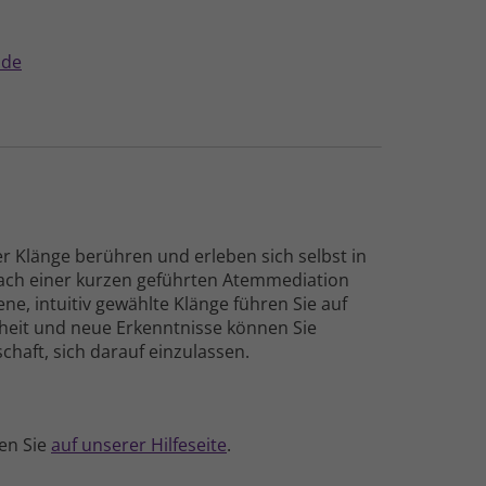
.de
er Klänge berühren und erleben sich selbst in
Nach einer kurzen geführten Atem­mediation
ene, intuitiv gewählte Klänge führen Sie auf
arheit und neue Erkennt­nisse können Sie
schaft, sich darauf einzulassen.
en Sie
auf unserer Hilfe­seite
.