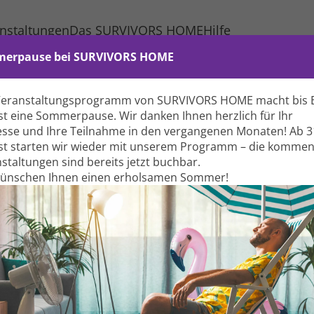
nstaltungen
Das SURVIVORS HOME
Hilfe
erpause bei SURVIVORS HOME
Veranstaltungs­programm von SURVIVORS HOME macht bis 
t eine Sommer­pause. Wir danken Ihnen herzlich für Ihr
esse und Ihre Teil­nahme in den vergangenen Monaten! Ab 3
t starten wir wieder mit unserem Programm – die komme
Kl
stal­tungen sind bereits jetzt buchbar.
wünschen Ihnen einen erholsamen Sommer!
En
G
F