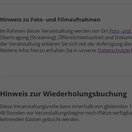
Hinweis zu Foto- und Filmaufnahmen
Im Rahmen dieser Veranstaltung werden vor Ort
Foto- und
Übertragung (Streaming), Öffent­lich­keits­arbeit und Doku­me
der Veran­staltung erklären Sie sich mit der Anfer­tigung di
Weitere Infos hierzu erhalten Sie in unserer
Daten­schutz­er
Hinweis zur Wiederholungs­buchung
Diese Veranstaltungs­reihe kann inner­halb von gleitenden
48 Stunden vor Veranstaltungs­beginn noch Plätze ver­fügba
kehrenden Gästen gebucht werden.