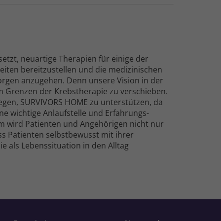
setzt, neuartige Therapien für einige der
iten bereit­zu­stellen und die medizinischen
rgen anzugehen. Denn unsere Vision in der
m Grenzen der Krebs­therapie zu verschieben.
nliegen, SURVIVORS HOME zu unterstützen, da
e wichtige Anlauf­stelle und Erfahrungs­
 wird Patienten und Ange­hörigen nicht nur
ss Patienten selbst­bewusst mit ihrer
als Lebens­situation in den Alltag