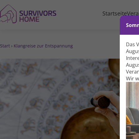
Startseite
Vera
Somm
Das 
Start
›
Klangreise zur Entspannung
Augus
Inter
Augus
Veran
Wir 