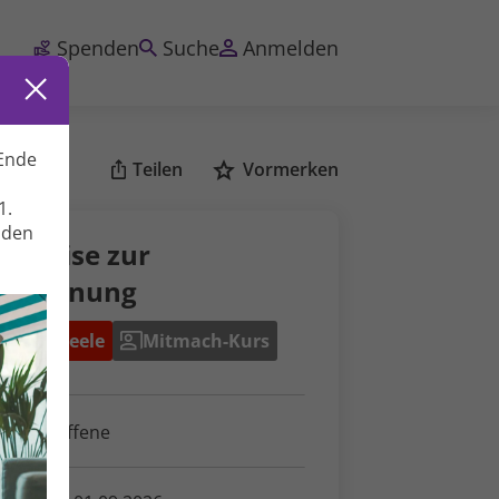
Spenden
Suche
Anmelden
Ende
Teilen
Vormerken
1.
nden
angreise zur
tspannung
eist & Seele
Mitmach-Kurs
ür Betroffene