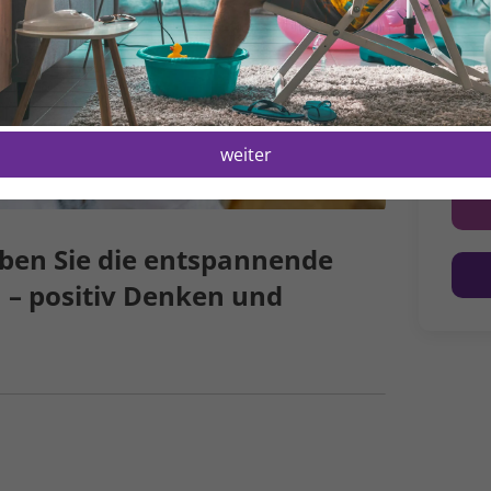
D
1
H
1
weiter
leben Sie die ent­spannende
 – positiv Denken und