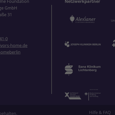
ome Foundation
Netzwerkpartner
ige GmbH
aße 31
41-0
ivors-home.de
homeberlin
Hilfe & FAQ
behalten.