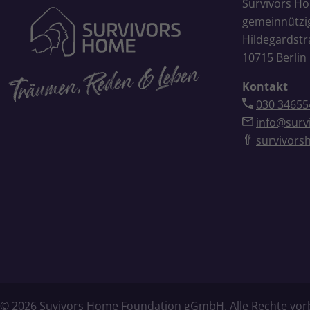
Survivors H
gemeinnütz
Hildegardstr
10715 Berlin
Kontakt
030 34655
info@surv
survivors
© 2026 Suvivors Home Foundation gGmbH. Alle Rechte vor