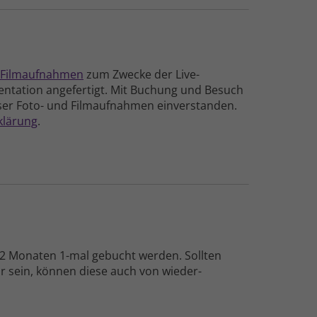
 Film­aufnahmen
zum Zwecke der Live-
n­tation ange­fertigt
. Mit Buchung und Besuch
eser Foto- und Film­aufnahmen einver­standen.
klärung
.
 12 Monaten 1-mal gebucht werden. Sollten
r sein, können diese auch von wieder­