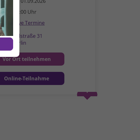
ienstag, 01.09.2026
7:00 - 18:00 Uhr
Alternative Termine
ildegardstraße 31
0715 Berlin
Vor Ort teilnehmen
Online-Teilnahme
Spenden