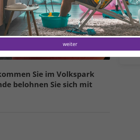
M
1
H
1
weiter
 kommen Sie im Volks­park
nde belohnen Sie sich mit