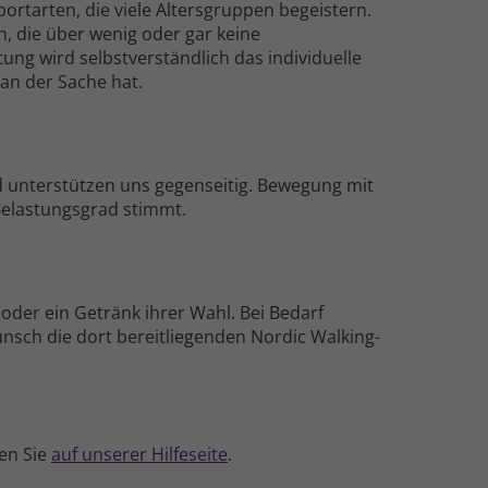
rt­arten, die viele Alters­gruppen begeistern.
n, die über wenig oder gar keine
ng wird selbst­verständlich das individuelle
ß an der Sache hat.
unter­stützen uns gegenseitig. Bewegung mit
Belastungs­grad stimmt.
 oder ein Getränk ihrer Wahl. Bei Bedarf
ch die dort bereit­liegenden Nordic Walking-
en Sie
auf unserer Hilfe­seite
.