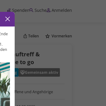
Spenden
Suche
Anmelden
Ende
Teilen
Vormerken
1.
nden
as Lauftreff &
oothie to go
ewegung
Gemeinsam aktiv
ür Betroffene und Angehörige