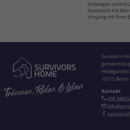
Deswegen unter­­s
Austausch mit Betr
Umgang mit Ihrer E
Survivors H
gemeinnütz
Hildegardstr
10715 Berlin
Kontakt
030 34655
info@surv
survivors