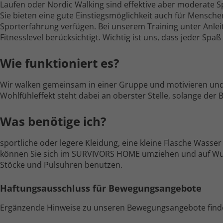
Laufen oder Nordic Walking sind effektive aber moderate Spo
Sie bieten eine gute Einstiegs­möglichkeit auch für Mensche
Sporterfahrung verfügen. Bei unserem Training unter Anleitu
Fitness­level berück­sichtigt. Wichtig ist uns, dass jeder Spa
Wie funktioniert es?
Wir walken gemeinsam in einer Gruppe und motivieren und 
Wohlfühl­effekt steht dabei an oberster Stelle, solange der 
Was benötige ich?
sportliche oder legere Kleidung, eine kleine Flasche Wasser
können Sie sich im SURVIVORS HOME umziehen und auf Wuns
Stöcke und Pulsuhren benutzen.
Haftungs­aus­schluss für Bewegungs­angebote
Ergänzende Hinweise zu unseren Bewegungs­angebote find