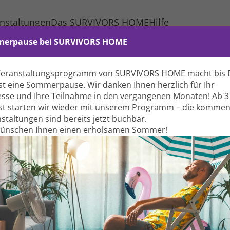
nstaltungen
Das SURVIVORS HOME
Hilfe
erpause bei SURVIVORS HOME
Veranstaltungs­programm von SURVIVORS HOME macht bis 
t eine Sommer­pause. Wir danken Ihnen herzlich für Ihr
esse und Ihre Teil­nahme in den vergangenen Monaten! Ab 3
t starten wir wieder mit unserem Programm – die komme
Jan
stal­tungen sind bereits jetzt buchbar.
wünschen Ihnen einen erholsamen Sommer!
Sm
B
F