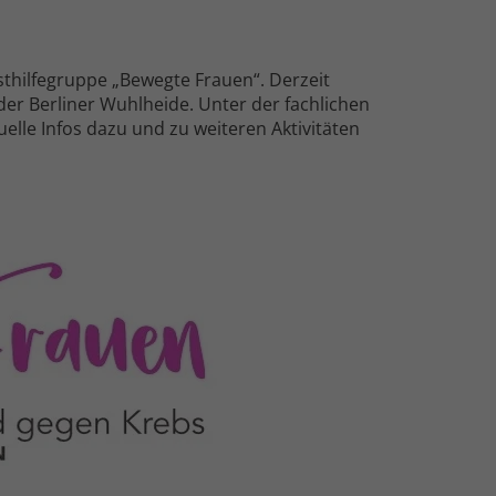
st­hilfe­gruppe „Bewegte Frauen“. Derzeit
der Berliner Wuhlheide. Unter der fach­lichen
elle Infos dazu und zu weiteren Aktivitäten