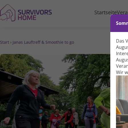
Startseite
Vera
Somm
Das 
Start
›
Janas Lauftreff & Smoothie to go
Augus
Inter
Augus
Veran
Wir 