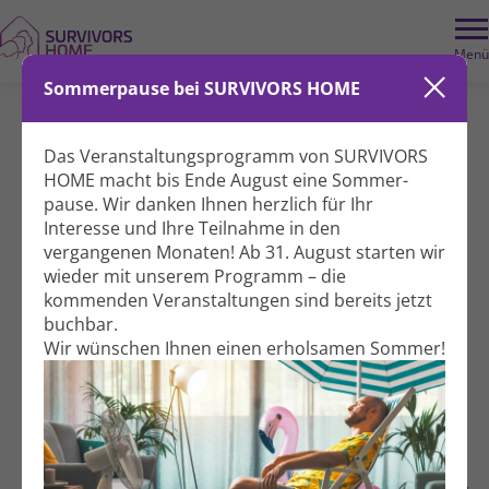
Wir benötigen Ihre Zustimmung, um dieses Element zu laden
. Dieses
externe Element könnte Daten über Ihre Aktivitäten sammeln. Bitte
Menü
überprüfen Sie die Details und akzeptieren Sie den Dienst, um den Inhalt
anzuzeigen.
Datenschutzerklärung.
Sommerpause bei SURVIVORS HOME
Weitere Informationen
Im Fokus: Perspek­tiven und
Akzeptieren
Vimeo immer entsperren
Heraus­forde­rungen bei CLL
Das Veranstaltungs­programm von SURVIVORS
HOME macht bis Ende August eine Sommer­
Forschung & Wissen
pause. Wir danken Ihnen herzlich für Ihr
Interesse und Ihre Teil­nahme in den
Experten­runde
vergangenen Monaten! Ab 31. August starten wir
wieder mit unserem Programm – die
kommenden Veranstal­tungen sind bereits jetzt
Dienstag, 30.09.2025
buchbar.
Wir wünschen Ihnen einen erholsamen Sommer!
18:30 - 20:30 Uhr
Hildegardstraße 31
10715 Berlin