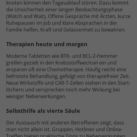
knoten können den Tages­ablauf stören. Dazu kommt
die Unsicherheit einer langen Beobachtungs­phase
(Watch and Wait). Offene Gespräche mit Ärzten, kurze
Ruhe­pausen im Job und klare Absprachen in der
Familie helfen, Kraft und Gelassen­heit zu bewahren.
Therapien heute und morgen
Moderne Tabletten wie BTK- und BCL-2-Hemmer
greifen gezielt in den Krebs­stoff­wechsel ein und
ersparen oft eine Chemo­therapie. Häufig reicht eine
befristete Behandlung, gefolgt von therapie­freier Zeit.
Neue Wirkstoffe und CAR-T-Zellen stehen in den Start­
löchern und versprechen noch mehr Wirkung bei
weniger Nebenwirkungen.
Selbsthilfe als vierte Säule
Der Austausch mit anderen Betroffenen zeigt, dass
man nicht allein ist. Gruppen, Hotlines und Online-
Treffen bieten praktische Tipps zu Neben­wirkungen,