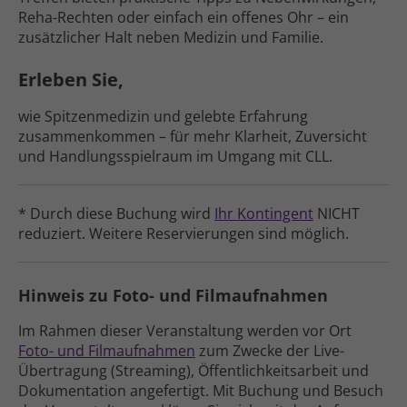
Reha-Rechten oder einfach ein offenes Ohr – ein
zusätzlicher Halt neben Medizin und Familie.
Erleben Sie,
wie Spitzen­medizin und gelebte Erfahrung
zusammen­kommen – für mehr Klarheit, Zuversicht
und Handlungs­spielraum im Umgang mit CLL.
* Durch diese Buchung wird
Ihr Kontingent
NICHT
reduziert. Weitere Reser­vierungen sind möglich.
Hinweis zu Foto- und Filmaufnahmen
Im Rahmen dieser Veranstaltung werden vor Ort
Foto- und Film­aufnahmen
zum Zwecke der Live-
Übertragung (Streaming), Öffent­lich­keits­arbeit und
Doku­men­tation ange­fertigt
. Mit Buchung und Besuch