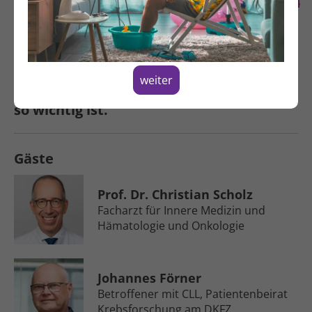
Spenden
Von erster Diagnose bis Zukunfts­
therapie: Experten und Betroffene
sprechen über Alltag, neue Medika­
weiter
mente, Forschung und warum Austausch
so wichtig ist.
Gäste
Prof. Dr. Christian Scholz
Facharzt für Innere Medizin und
Hämatologie und Onkologie
Johannes Förner
Betroffener mit CLL, Patienten­beirat
Krebs­forschung am DKFZ