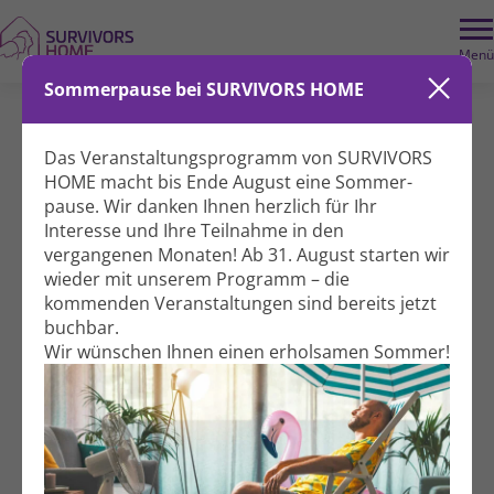
Wir benötigen Ihre Zustimmung, um dieses Element zu laden
. Dieses
externe Element könnte Daten über Ihre Aktivitäten sammeln. Bitte
Menü
überprüfen Sie die Details und akzeptieren Sie den Dienst, um den Inhalt
anzuzeigen.
Datenschutzerklärung.
Sommerpause bei SURVIVORS HOME
Weitere Informationen
Hautkrebs verstehen – mit
Akzeptieren
Vimeo immer entsperren
Experten und Betroffenen im
Das Veranstaltungs­programm von SURVIVORS
Gespräch
HOME macht bis Ende August eine Sommer­
pause. Wir danken Ihnen herzlich für Ihr
Forschung & Wissen
Interesse und Ihre Teil­nahme in den
vergangenen Monaten! Ab 31. August starten wir
Impuls & Austausch
wieder mit unserem Programm – die
kommenden Veranstal­tungen sind bereits jetzt
buchbar.
Wir wünschen Ihnen einen erholsamen Sommer!
Mittwoch, 06.05.2026
17:00 - 19:00 Uhr
Hildegardstraße 31
10715 Berlin