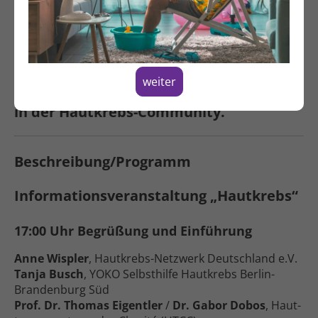
Vorträge zu Früh­erkennung, innovativen
Therapien und persönlichen
Erfahrungen: Tauschen Sie sich aus,
weiter
stellen Sie Fragen und vernetzen Sie sich
in der Haut­krebs-Community.
Beschreibung/Programm
Informations­veranstaltung „Hautkrebs“
17:00 Uhr Begrüßung und Einführung
Anne Wispler
, Hautkrebs-Netzwerk Deutschland e.V.
Tanja Busch
, YOKO Selbsthilfe Haut­krebs Berlin-
Brandenburg Süd
Prof. Dr. Thomas Eigentler
/
Dr. Gabor Dobos
, Haut­­