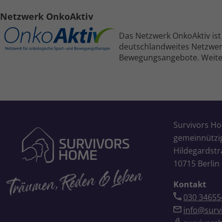
Netzwerk OnkoAktiv
Das Netzwerk OnkoAktiv ist 
deutschland­weites Netzwerk
Bewegungs­angebote. Weiter
Survivors H
gemeinnütz
Hildegardstr
10715 Berlin
Kontakt
030 34655
info@surv