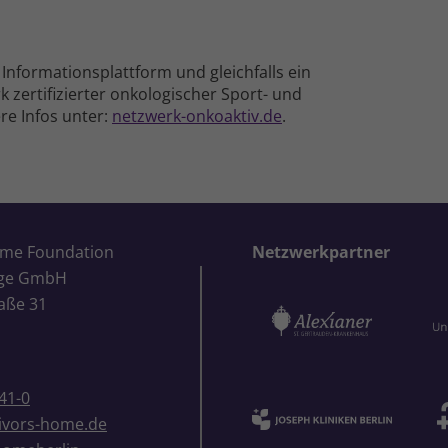
Informations­plattform und gleichfalls ein
 zertifizierter onko­logischer Sport- und
e Infos unter:
netzwerk-onkoaktiv.de
.
ome Foundation
Netzwerkpartner
ige GmbH
aße 31
41-0
ivors-home.de