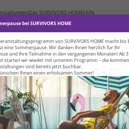
nstaltungen
Das SURVIVORS HOME
Hilfe
erpause bei SURVIVORS HOME
Veranstaltungs­programm von SURVIVORS HOME macht bis 
t eine Sommer­pause. Wir danken Ihnen herzlich für Ihr
esse und Ihre Teil­nahme in den vergangenen Monaten! Ab 3
t starten wir wieder mit unserem Programm – die komme
Be
stal­tungen sind bereits jetzt buchbar.
wünschen Ihnen einen erholsamen Sommer!
Kr
B
F