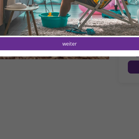
M
1
R
1
Dies 
weiter
beac
Prog