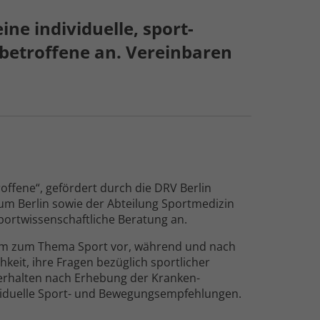
eine individuelle, sport­
s­betroffene an. Vereinbaren
ffene“, gefördert durch die DRV Berlin
m Berlin sowie der Abteilung Sport­medizin
 sportwissen­schaftliche Beratung an.
mm zum Thema Sport vor, während und nach
keit, ihre Fragen bezüglich sportlicher
 erhalten nach Erhebung der Kranken­
ividuelle Sport- und Bewegungs­empfehlungen.