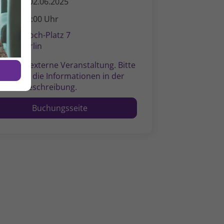
ontag, 02.06.2025
2:00 - 16:00 Uhr
obert-Koch-Platz 7
0115 Berlin
ist eine externe Veranstal­tung. Bitte
hten Sie die Informa­tionen in der
ramm­beschreibung.
Buchungsseite