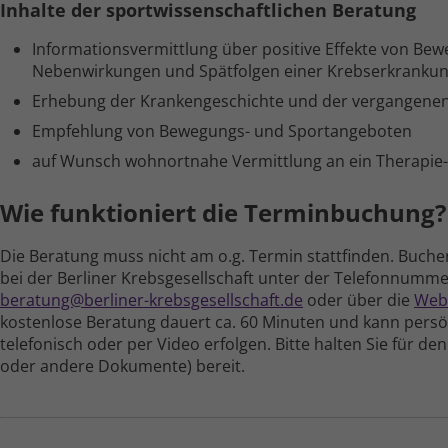
Inhalte der sportwissenschaftlichen Beratung
Informations­vermittlung über positive Effekte von Bew
Neben­wirkungen und Spätfolgen einer Krebs­erkranku
Erhebung der Kranken­geschichte und der vergangenen s
Empfehlung von Bewegungs- und Sport­angeboten
auf Wunsch wohnortnahe Vermittlung an ein Therapie-
Wie funktioniert die Terminbuchung?
Die Beratung muss nicht am o.g. Termin stattfinden. Buchen 
bei der Berliner Krebs­gesellschaft unter der Telefon­numm
beratung@berliner-krebsgesellschaft.de
oder über die
Webs
kostenlose Beratung dauert ca. 60 Minuten und kann persönli
telefonisch oder per Video erfolgen. Bitte halten Sie für de
oder andere Dokumente) bereit.