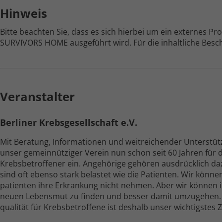
Hinweis
Bitte beachten Sie, dass es sich hierbei um ein externes P
SURVIVORS HOME ausgeführt wird. Für die inhaltliche Beschr
Veranstalter
Berliner Krebs­gesellschaft e.V.
Mit Beratung, Informationen und weitreichender Unter­stüt
unser gemein­nütziger Verein nun schon seit 60 Jahren für
Krebs­betroffener ein. Angehörige gehören ausdrücklich da
sind oft ebenso stark belastet wie die Patienten. Wir könne
patienten ihre Erkrankung nicht nehmen. Aber wir können i
neuen Lebens­mut zu finden und besser damit umzugehen.
qualität für Krebs­betroffene ist deshalb unser wichtigstes Zi