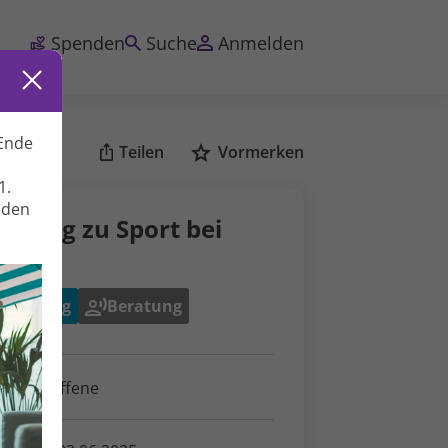
Spenden
Suche
Anmelden
Ende
Teilen
Vormerken
1.
nden
ratung zu Sport bei
ebs
ewegung
Beratung
ür Betroffene