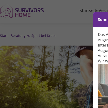
Startseite
Vera
Somm
Das 
Start
›
Beratung zu Sport bei Krebs
Augus
Inter
Augus
Veran
Wir 