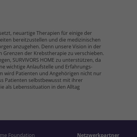
setzt, neuartige Therapien für einige der
iten bereit­zu­stellen und die medizinischen
rgen anzugehen. Denn unsere Vision in der
m Grenzen der Krebs­therapie zu verschieben.
nliegen, SURVIVORS HOME zu unterstützen, da
e wichtige Anlauf­stelle und Erfahrungs­
 wird Patienten und Ange­hörigen nicht nur
ss Patienten selbst­bewusst mit ihrer
als Lebens­situation in den Alltag
ome Foundation
Netzwerkpartner