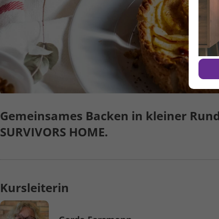
Gemein­sames Backen in kleiner Rund
SURVIVORS HOME.
Kursleiterin