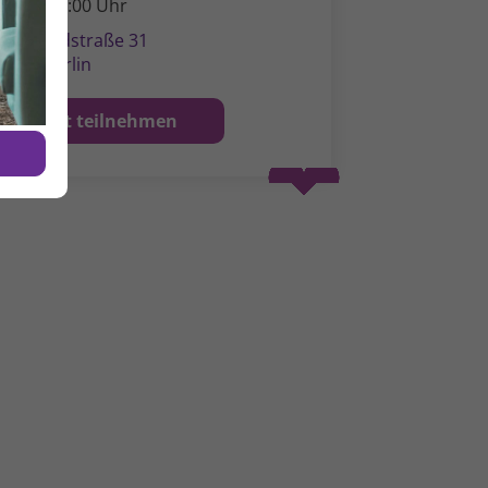
1:00 - 14:00 Uhr
ildegardstraße 31
0715 Berlin
Vor Ort teilnehmen
Spenden