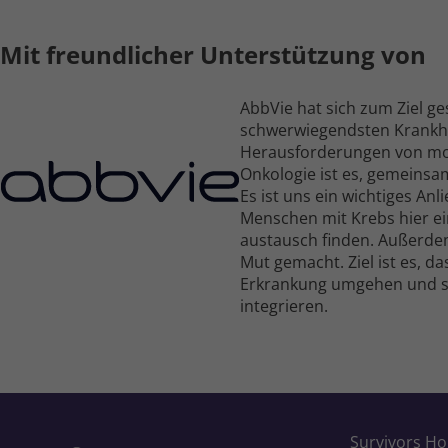
Mit freundlicher Unterstützung von
AbbVie hat sich zum Ziel ge
schwer­wiegendsten Krank­he
Heraus­forderungen von mo
Onkologie ist es, gemeinsa
Es ist uns ein wichtiges A
Menschen mit Krebs hier ein
austausch finden. Außerdem
Mut gemacht. Ziel ist es, da
Erkrankung umgehen und sie 
integrieren.
Survivors H