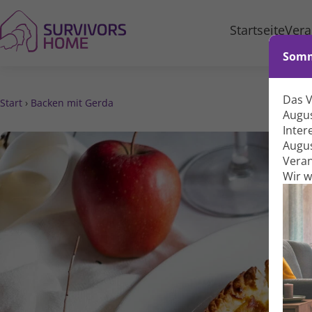
Startseite
Vera
Somm
Das 
Start
›
Backen mit Gerda
Augus
Inter
Augus
Veran
Wir 