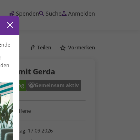
Spenden
Suche
Anmelden
Ende
Teilen
Vormerken
1.
nden
cken mit Gerda
Ernährung
Gemeinsam aktiv
ür Betroffene
onnerstag, 17.09.2026