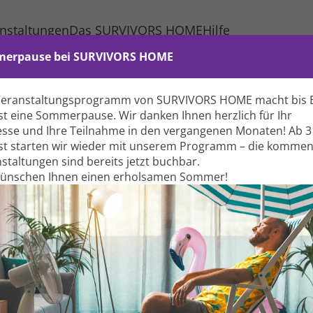
nstaltungen
Das SURVIVORS HOME
Hilfe
erpause bei SURVIVORS HOME
Veranstaltungs­programm von SURVIVORS HOME macht bis 
t eine Sommer­pause. Wir danken Ihnen herzlich für Ihr
esse und Ihre Teil­nahme in den vergangenen Monaten! Ab 3
t starten wir wieder mit unserem Programm – die komme
Ba
stal­tungen sind bereits jetzt buchbar.
wünschen Ihnen einen erholsamen Sommer!
F
D