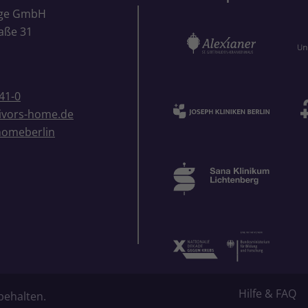
ige GmbH
aße 31
41-0
ivors-home.de
homeberlin
Hilfe & FAQ
behalten.