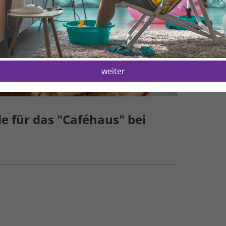
1
H
1
weiter
e für das "Caféhaus" bei