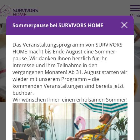
Menü
Sommerpause bei SURVIVORS HOME
Das Veranstaltungs­programm von SURVIVORS
HOME macht bis Ende August eine Sommer­
pause. Wir danken Ihnen herzlich für Ihr
Interesse und Ihre Teil­nahme in den
vergangenen Monaten! Ab 31. August starten wir
wieder mit unserem Programm – die
kommenden Veranstal­tungen sind bereits jetzt
Backen mit Gerda
buchbar.
Wir wünschen Ihnen einen erholsamen Sommer!
Ernährung
Gemeinsam aktiv
Für Betroffene