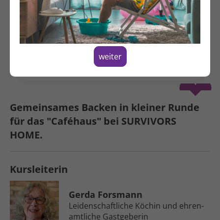
Montag, 13.04.2026
11:00 - 14:00 Uhr
Hildegardstraße 31
10715 Berlin
weiter
Spenden
Gemein­sames Backen in kleiner Runde
für das "Caféhaus" bei SURVIVORS
HOME.
Kursleiterin
Gerda Forsmann
Leidenschaftliche Köchin und ehren­
amtliche Gast­geberin