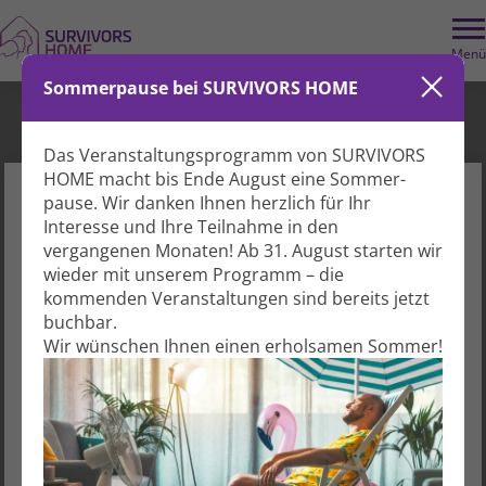
Wir benötigen Ihre Zustimmung, um dieses Element zu laden
. Dieses
externe Element könnte Daten über Ihre Aktivitäten sammeln. Bitte
Menü
überprüfen Sie die Details und akzeptieren Sie den Dienst, um den Inhalt
anzuzeigen.
Datenschutzerklärung.
Sommerpause bei SURVIVORS HOME
Weitere Informationen
1. Patientenforum Prostatakrebs
Akzeptieren
Vimeo immer entsperren
Das Veranstaltungs­programm von SURVIVORS
Forschung & Wissen
HOME macht bis Ende August eine Sommer­
pause. Wir danken Ihnen herzlich für Ihr
Impuls & Austausch
Hinweis
Interesse und Ihre Teil­nahme in den
vergangenen Monaten! Ab 31. August starten wir
Buchungen für Veranstaltungen bei
wieder mit unserem Programm – die
SURVIVORS HOME können nur von registrierten
Dienstag, 09.09.2025
kommenden Veranstal­tungen sind bereits jetzt
Gästen durchgeführt werden.
buchbar.
17:00 - 19:00 Uhr
Wir wünschen Ihnen einen erholsamen Sommer!
Bitte melden Sie sich auf der nachfolgenden Seite
Hildegardstraße 31
an oder registrieren Sie sich kostenlos.
10715 Berlin
Anmelden
Registrieren