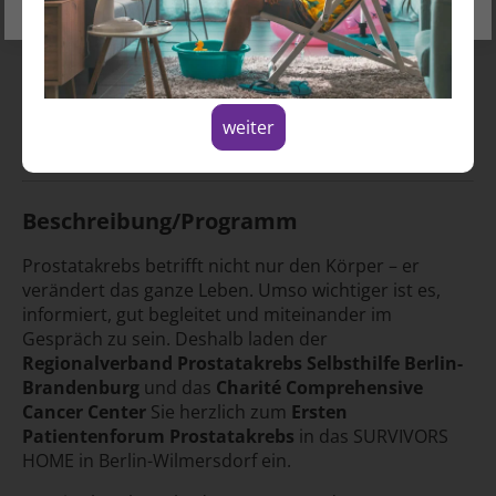
Spenden
Gemeinsam stark: Austausch,
Information und neue Perspektiven. Der
neue Regionalverband der
Prostatakrebs Selbsthilfe Berlin-
weiter
Brandenburg stellt sich vor.
Beschreibung/Programm
Prostatakrebs betrifft nicht nur den Körper – er
verändert das ganze Leben. Umso wichtiger ist es,
informiert, gut begleitet und miteinander im
Gespräch zu sein. Deshalb laden der
Regionalverband Prostatakrebs Selbsthilfe Berlin-
Brandenburg
und das
Charité Comprehensive
Cancer Center
Sie herzlich zum
Ersten
Patientenforum Prostatakrebs
in das SURVIVORS
HOME in Berlin-Wilmersdorf ein.