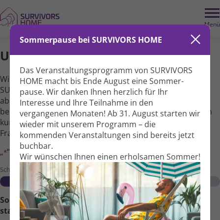
Schritt
1
Menü
von
5,
Sommerpause bei SURVIVORS HOME
Umfrage
Das Veranstaltungs­programm von SURVIVORS
Wir möchten unsere Ver­anstaltungen bei
HOME macht bis Ende August eine Sommer­
SURVIVORS HOME best­möglich auf Ihre Bedürf­nisse
pause. Wir danken Ihnen herzlich für Ihr
abstimmen und damit ein gutes inhalt­liches Angebot
Interesse und Ihre Teil­nahme in den
bereit­stellen. Wir würden uns freuen, wenn Sie sich einen
vergangenen Monaten! Ab 31. August starten wir
kurzen Moment Zeit für die Beant­wortung folgender
wieder mit unserem Programm – die
Fragen nehmen würden – vielen Dank!
kommenden Veranstal­tungen sind bereits jetzt
buchbar.
„
“ zeigt erforderliche Felder an
*
Wir wünschen Ihnen einen erholsamen Sommer!
Schritt
1
von
5
20%
Soll die Umfrage anonym oder personalisiert
stattfinden?
*