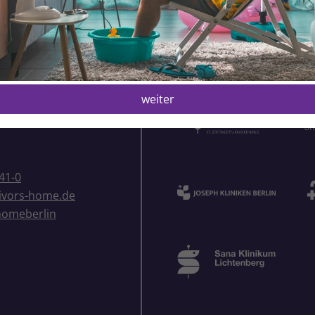
ome Foundation
Netzwerkpartner
ige GmbH
weiter
aße 31
41-0
ivors-home.de
homeberlin