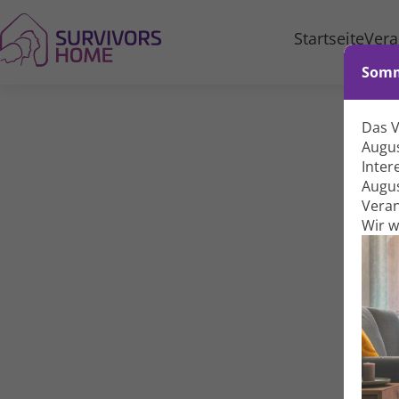
Startseite
Vera
Somm
Das 
Augus
Inter
Augus
Veran
Wir 