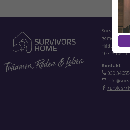
Survivors H
gemeinnütz
Hildegardstr
10715 Berlin
Kontakt
030 34655
info@surv
survivors