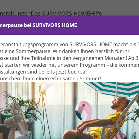
nstaltungen
Das SURVIVORS HOME
Hilfe
erpause bei SURVIVORS HOME
Veranstaltungs­programm von SURVIVORS HOME macht bis 
t eine Sommer­pause. Wir danken Ihnen herzlich für Ihr
esse und Ihre Teil­nahme in den vergangenen Monaten! Ab 3
t starten wir wieder mit unserem Programm – die komme
stal­tungen sind bereits jetzt buchbar.
wünschen Ihnen einen erholsamen Sommer!