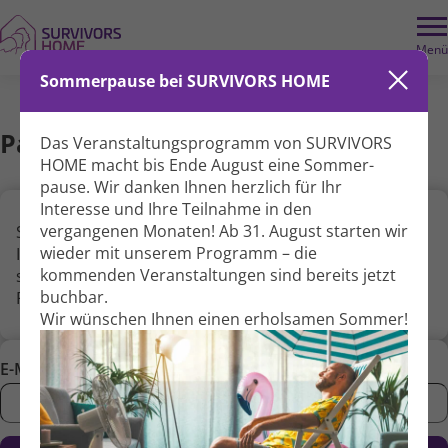
Menü
Sommerpause bei SURVIVORS HOME
Passwort vergessen
Das Veranstaltungs­programm von SURVIVORS
HOME macht bis Ende August eine Sommer­
pause. Wir danken Ihnen herzlich für Ihr
Interesse und Ihre Teil­nahme in den
vergangenen Monaten! Ab 31. August starten wir
Sie haben Ihr Passwort vergessen? Geben Sie hier
wieder mit unserem Programm – die
Ihren Nutzernamen oder Ihre E-Mail-Adresse ein, wir
kommenden Veranstal­tungen sind bereits jetzt
senden Ihnen dann einen Link zum Zurücksetzen Ihres
buchbar.
Passwortes zu.
Wir wünschen Ihnen einen erholsamen Sommer!
E-Mail: