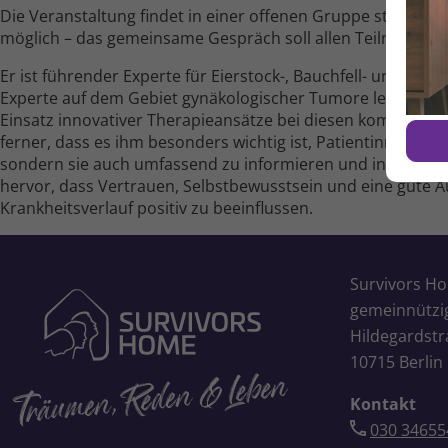
Die Veranstaltung findet in einer offenen Gruppe statt. Ei
möglich – das gemeinsame Gespräch soll allen Teil­nehme
Er ist führender Experte für Eierstock-, Bauchfell- und Eileit
Experte auf dem Gebiet gynäkologischer Tumore legt Profe
Einsatz innovativer Therapie­ansätze bei diesen komplexen
ferner, dass es ihm besonders wichtig ist, Patientinnen ni
sondern sie auch umfassend zu informieren und in ein unt
hervor, dass Vertrauen, Selbst­bewusstsein und eine gute 
Krankheits­verlauf positiv zu beeinflussen.
Survivors H
gemeinnütz
Hildegardstr
10715 Berlin
Kontakt
030 34655