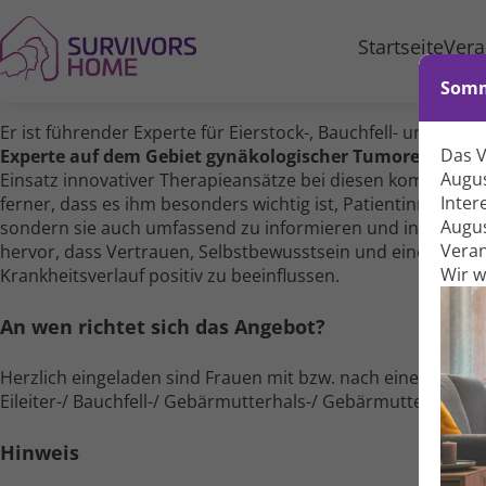
Startseite
Vera
Somm
Er ist führender Experte für Eierstock-, Bauchfell- und Eileit
Das 
Experte auf dem Gebiet gynäkologischer Tumore
legt
Pro
Augus
Einsatz innovativer Therapie­ansätze bei diesen komplexen
Inter
ferner, dass es ihm besonders wichtig ist, Patientinnen ni
Augus
sondern sie auch umfassend zu informieren und in ein unt
Veran
hervor, dass Vertrauen, Selbst­bewusstsein und eine gute 
Wir 
Krankheits­verlauf positiv zu beeinflussen.
An wen richtet sich das Angebot?
Herzlich eingeladen sind Frauen mit bzw. nach einer gynäko
Eileiter-/ Bauchfell-/ Gebärmutterhals-/ Gebärmutter­körper­
Hinweis