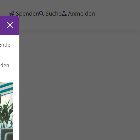
Spenden
Suche
Anmelden
Ende
1.
nden