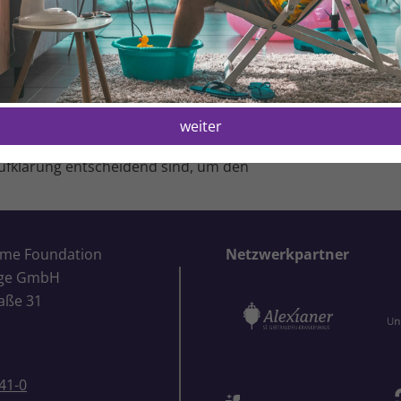
nzel­gespräche sind in diesem Rahmen nicht
rinnen zugute­kommen.
er­krebs – für alle Tumoren der Frau. Als
ssor Jalid Sehouli besonderen Wert auf den
 Erkrankungen. Professor Sehouli betont
weiter
cht nur medizinisch bestmöglich zu versorgen,
er­stützendes Netzwerk einzubinden. Er hebt
Aufklärung entscheidend sind, um den
ome Foundation
Netzwerkpartner
ige GmbH
aße 31
41-0