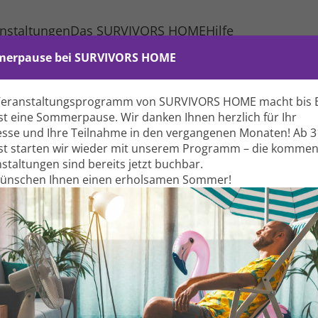
nstaltungen
Das SURVIVORS HOME
Hilfe
erpause bei SURVIVORS HOME
er­krebs – für alle Tumoren der Frau. Als
Veranstaltungs­programm von SURVIVORS HOME macht bis 
fessor Jalid Sehouli
besonderen Wert auf den
t eine Sommer­pause. Wir danken Ihnen herzlich für Ihr
 Erkrankungen. Professor Sehouli betont
esse und Ihre Teil­nahme in den vergangenen Monaten! Ab 3
cht nur medizinisch bestmöglich zu versorgen,
t starten wir wieder mit unserem Programm – die komme
er­stützendes Netzwerk einzubinden. Er hebt
stal­tungen sind bereits jetzt buchbar.
Aufklärung entscheidend sind, um den
wünschen Ihnen einen erholsamen Sommer!
logischen Krebs­erkrankung (Eierstock-/
krebs).