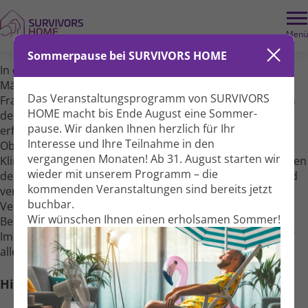
Menü
Sommerpause bei SURVIVORS HOME
In dieser offenen Gesprächs­runde erhalten betroffene
Männer und Frauen die Möglich­keit, ihre persön­lichen
Das Veranstaltungs­programm von SURVIVORS
Fragen rund um die Behandlung von Krebs­erkrankungen
HOME macht bis Ende August eine Sommer­
der Harn­blase, Niere, Prostata und Hoden direkt an eine
pause. Wir danken Ihnen herzlich für Ihr
erfahrene Expertin zu richten. Barbara Graffstädt,
Interesse und Ihre Teil­nahme in den
Oberärztin der Klinik für Urologie am Auguste-Viktoria-
vergangenen Monaten! Ab 31. August starten wir
Klinikum Berlin, nimmt sich Zeit, individuell auf die Anliegen
wieder mit unserem Programm – die
der Teil­nehmenden ein­zugehen – ehrlich, kompetent und
kommenden Veranstal­tungen sind bereits jetzt
verständlich. Ob Fragen zu modernen diagnostischen
buchbar.
Verfahren, zu Therapie­wegen oder zu mög­lichen
Wir wünschen Ihnen einen erholsamen Sommer!
Belastungen und Neben­wirkungen wie Inkontinenz oder
Impotenz nach Prostata­entfernung: In dieser Runde darf
alles offen an­gesprochen werden.
Hinweis