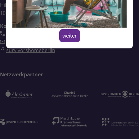
Hildegardstraße 31
10715 Berlin
Kontakt
030 3465541-0
weiter
info@survivors-home.de
survivorshomeberlin
Netzwerkpartner