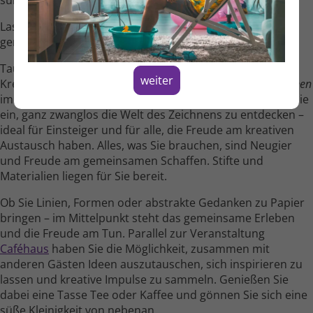
süße Kleinig­keit von nebenan.
Lassen Sie uns gemeinsam eine kleine kreative Auszeit
genießen!
Tauchen Sie in einen entspannten Nach­mittag voller
weiter
Kreativität und Begegnung ein! Beim
Gemeinsamen Zeichnen
im gemüt­lichen Atelier von SURVIVORS HOME laden wir Sie
ein, ganz zwanglos die Welt des Zeichnens zu entdecken –
ideal für Einsteiger und für alle, die Freude am kreativen
Austausch haben. Alles, was Sie brauchen, sind Neugier
und Freude am gemein­samen Schaffen. Stifte und
Materialien liegen für Sie bereit.
Ob Sie Linien, Formen oder abstrakte Gedanken zu Papier
bringen – im Mittel­punkt steht das gemein­same Erleben
und die Freude am Tun. Parallel zur Veranstaltung
Caféhaus
haben Sie die Möglichkeit, zusammen mit
anderen Gästen Ideen auszu­tauschen, sich inspirieren zu
lassen und kreative Impulse zu sammeln. Genießen Sie
dabei eine Tasse Tee oder Kaffee und gönnen Sie sich eine
süße Kleinig­keit von nebenan.