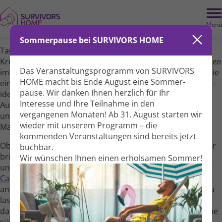
Menü
Sommerpause bei SURVIVORS HOME
Tauchen Sie in einen entspannten Nach­mittag voller
Kreativität und Begegnung ein! Beim
Gemeinsamen Zeichnen
Das Veranstaltungs­programm von SURVIVORS
im gemüt­lichen Atelier von SURVIVORS HOME laden wir Sie
HOME macht bis Ende August eine Sommer­
ein, ganz zwanglos die Welt des Zeichnens zu entdecken –
pause. Wir danken Ihnen herzlich für Ihr
ideal für Einsteiger und für alle, die Freude am kreativen
Interesse und Ihre Teil­nahme in den
Austausch haben. Alles, was Sie brauchen, sind Neugier
vergangenen Monaten! Ab 31. August starten wir
und Freude am gemein­samen Schaffen. Stifte und
wieder mit unserem Programm – die
Materialien liegen für Sie bereit.
kommenden Veranstal­tungen sind bereits jetzt
Ob Sie Linien, Formen oder abstrakte Gedanken zu Papier
buchbar.
bringen – im Mittel­punkt steht das gemein­same Erleben
Wir wünschen Ihnen einen erholsamen Sommer!
und die Freude am Tun. Parallel zur Veranstaltung
Caféhaus
haben Sie die Möglichkeit, zusammen mit
anderen Gästen Ideen auszu­tauschen, sich inspirieren zu
lassen und kreative Impulse zu sammeln. Genießen Sie
dabei eine Tasse Tee oder Kaffee und gönnen Sie sich eine