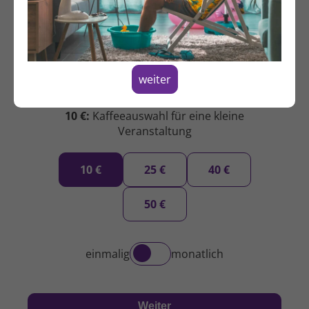
weiter
10 €:
Kaffeeauswahl für eine kleine
Veranstaltung
10 €
25 €
40 €
50 €
einmalig
monatlich