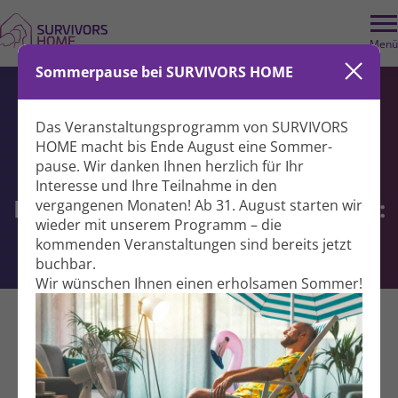
Menü
Sommerpause bei SURVIVORS HOME
Spenden für
Das Veranstaltungs­programm von SURVIVORS
HOME macht bis Ende August eine Sommer­
pause. Wir danken Ihnen herzlich für Ihr
Interesse und Ihre Teil­nahme in den
Einladung zur Musical-Premiere:
vergangenen Monaten! Ab 31. August starten wir
wieder mit unserem Programm – die
„Die Weiße Rose“
kommenden Veranstal­tungen sind bereits jetzt
buchbar.
Wir wünschen Ihnen einen erholsamen Sommer!