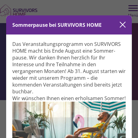
Menü
Sommerpause bei SURVIVORS HOME
Spenden für
Das Veranstaltungs­programm von SURVIVORS
HOME macht bis Ende August eine Sommer­
pause. Wir danken Ihnen herzlich für Ihr
Interesse und Ihre Teil­nahme in den
Begleitung für Brust­krebs­
vergangenen Monaten! Ab 31. August starten wir
wieder mit unserem Programm – die
patientinnen
kommenden Veranstal­tungen sind bereits jetzt
buchbar.
Wir wünschen Ihnen einen erholsamen Sommer!