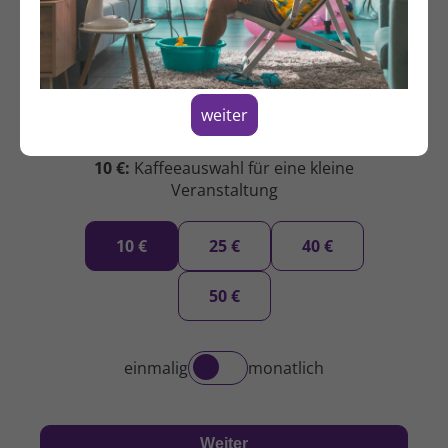
weiter
10 €:
Kaffeeauswahl für eine kleine
Veranstaltung
10 €
25 €
40 €
50 €
einmalig
monatlich